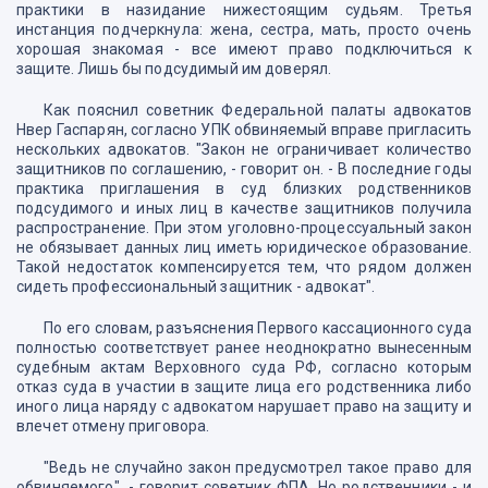
практики в назидание нижестоящим судьям. Третья
инстанция подчеркнула: жена, сестра, мать, просто очень
хорошая знакомая - все имеют право подключиться к
защите. Лишь бы подсудимый им доверял.
Как пояснил советник Федеральной палаты адвокатов
Нвер Гаспарян, согласно УПК обвиняемый вправе пригласить
нескольких адвокатов. "Закон не ограничивает количество
защитников по соглашению, - говорит он. - В последние годы
практика приглашения в суд близких родственников
подсудимого и иных лиц в качестве защитников получила
распространение. При этом уголовно-процессуальный закон
не обязывает данных лиц иметь юридическое образование.
Такой недостаток компенсируется тем, что рядом должен
сидеть профессиональный защитник - адвокат".
По его словам, разъяснения Первого кассационного суда
полностью соответствует ранее неоднократно вынесенным
судебным актам Верховного суда РФ, согласно которым
отказ суда в участии в защите лица его родственника либо
иного лица наряду с адвокатом нарушает право на защиту и
влечет отмену приговора.
"Ведь не случайно закон предусмотрел такое право для
обвиняемого", - говорит советник ФПА. Но родственники - и