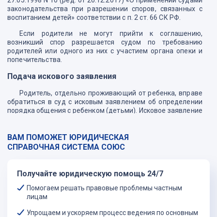
27.05.1998 N 10 (ред. от 26.12.2017) «О применении судами
законодательства при разрешении споров, связанных с
воспитанием детей» соответствии с п. 2 ст. 66 СК РФ.
Если родители не могут прийти к соглашению,
возникший спор разрешается судом по требованию
родителей или одного из них с участием органа опеки и
попечительства.
Подача искового заявления
Родитель, отдельно проживающий от ребенка, вправе
обратиться в суд с исковым заявлением об определении
порядка общения с ребенком (детьми). Исковое заявление
подаётся по месту проживания ребенка (детей).
Исковое заявление подаётся в отношении родителей,
ВАМ ПОМОЖЕТ ЮРИДИЧЕСКАЯ
которые препятствуют общению ребёнка с отдельно
СПРАВОЧНАЯ СИСТЕМА СОЮС
проживающим родителем. В соответствии со ст. 55 СК РФ,
ребенок имеет право на общение с обоими родителями,
дедушкой, бабушкой, братьями, сестрами и другими
Получайте юридическую помощь 24/7
родственниками.
Помогаем решать правовые проблемы частным
Исходя из права родителя, проживающего отдельно от
лицам
ребенка, на общение с ним, а также из необходимости
защиты прав и интересов несовершеннолетнего при
Упрощаем и ускоряем процесс ведения по основным