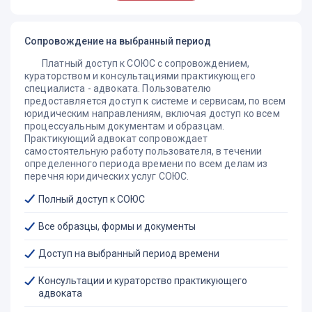
невыполнения решения суда (п. 3 ст. 66 СК РФ).
В качестве злостного невыполнения решения суда,
которое может явиться основанием для удовлетворения
Сопровождение на выбранный период
требования родителя, проживающего отдельно от
Платный доступ к СОЮС с сопровождением,
ребенка, о передаче ему несовершеннолетнего, может
кураторством и консультациями практикующего
расцениваться невыполнение ответчиком решения суда
специалиста - адвоката. Пользователю
или создание им препятствий для его исполнения,
предоставляется доступ к системе и сервисам, по всем
несмотря на применение к виновному родителю
юридическим направлениям, включая доступ ко всем
предусмотренных законом мер.
процессуальным документам и образцам.
Практикующий адвокат сопровождает
самостоятельную работу пользователя, в течении
определенного периода времени по всем делам из
перечня юридических услуг СОЮС.
Полный доступ к СОЮС
Все образцы, формы и документы
Доступ на выбранный период времени
Консультации и кураторство практикующего
адвоката