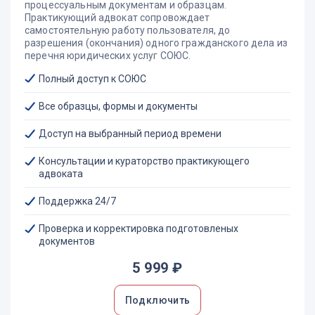
процессуальным документам и образцам.
возраст ребенка
Практикующий адвокат сопровождает
состояние его здоровья
самостоятельную работу пользователя, до
привязанность к каждому из родителей
разрешения (окончания) одного гражданского дела из
другие обстоятельства, способные оказать воздействие на
перечня юридических услуг СОЮС.
физическое и психическое здоровье ребенка и его
нравственное развитие
Полный доступ к СОЮС
В исключительных случаях, когда общение с отдельно
Все образцы, формы и документы
проживающим родителем может нанести вред ребенку,
суд, исходя из п. 1 ст. 65 СК РФ, не допускающего
Доступ на выбранный период времени
осуществление родительских прав в ущерб физическому и
психическому здоровью детей и их нравственному
развитию, вправе отказать этому родителю в
Консультации и кураторство практикующего
удовлетворении иска об определении порядка его участия
адвоката
в воспитании ребенка, изложив мотивы принятого
решения.
Поддержка 24/7
Аналогично должно разрешаться и требование об
Проверка и корректировка подготовленых
устранении препятствий родителям, не лишенным
документов
родительских прав, в воспитании детей, находящихся у
других лиц на основании закона или решения.
5 999 ₽
Определив порядок участия отдельно проживающего
родителя в воспитании ребенка, суд предупреждает
Подключить
другого родителя о возможных последствиях