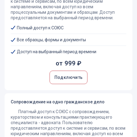
к системе и сервисам, по всем юридическим
При установлении тех или иных обстоятельств,
направлениям, включая доступ ко всем
требующих специальных знаний,
суд назначает
процессуальным документам и образцам. Доступ
экспертизу для:
предоставляется на выбранный период времени.
диагностики внутрисемейных отношений и
Полный доступ к СОЮС
взаимоотношений ребенка с каждым из родителей
выявления психологических особенностей каждого из
Все образцы, формы и документы
родителей и ребенка
психологического анализа ситуации в целом (семейного
Доступ на выбранный период времени
конфликта)
определения наличия или отсутствия психологического
от 999 ₽
влияния на ребенка со стороны одного из родителей
В этих целях судами должны быть назначены судебно-
Подключить
психологические, судебно-психиатрические, а также
комплексные судебные экспертизы: психолого-
психиатрические, психолого-педагогические, психолого-
валеологические, социально-психологические.
Сопровождение на одно гражданское дело
Что влияет на определение порядка общения
Платный доступ к СОЮС с сопровождением,
родителя с ребенком?
кураторством и консультациями практикующего
специалиста - адвоката. Пользователю
При определении порядка общения родителя с
предоставляется доступ к системе и сервисам, по всем
ребенком принимаются во внимание:
юридическим направлениям, включая доступ ко всем