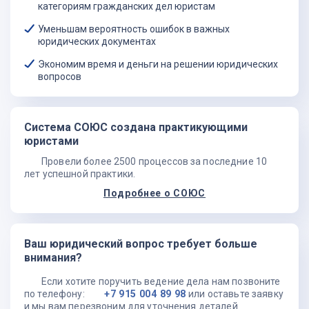
категориям гражданских дел юристам
Поскольку эти правоотношения длящиеся, то срок
Уменьшам вероятность ошибок в важных
исковой давности здесь не применяется. Кроме того,
юридических документах
можно обратиться с повторным иском, например, после
проигранного дела спустя год или два.
Экономим время и деньги на решении юридических
вопросов
Если бывший собственник остаётся проживать в
жилом помещении, то дополнительно можно заявить
исковые требования о выселении (см. раздел
«Выселение»).
Система СОЮС создана практикующими
Что необходимо предоставить суду для выписки
юристами
из квартиры бывшего собственника?
Провели более 2500 процессов за последние 10
лет успешной практики.
При рассмотрении таких исков, как правило,
доказывают переход права собственности на жилое
Подробнее о СОЮС
помещение: договор купли-продажи, дарения, акт приёма-
передачи жилого помещения.
Кроме того, к делу необходимо приобщить квитанции
Ваш юридический вопрос требует больше
об уплате коммунальных услуг. Они подтверждают, что
внимания?
права истца нарушаются, так как новый собственник
вынужден нести дополнительные расходы, в том числе и
Если хотите поручить ведение дела нам позвоните
за старого собственника.
по телефону:
+7 915 004 89 98
или оставьте заявку
и мы вам перезвоним для уточнения деталей