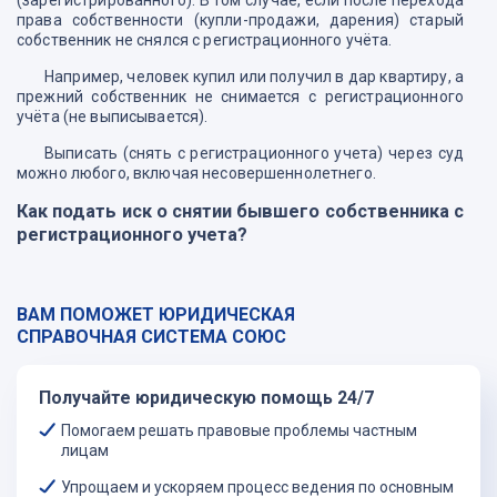
(зарегистрированного). В том случае, если после перехода
права собственности (купли-продажи, дарения) старый
собственник не снялся с регистрационного учёта.
Например, человек купил или получил в дар квартиру, а
прежний собственник не снимается с регистрационного
учёта (не выписывается).
Выписать (снять с регистрационного учета) через суд
можно любого, включая несовершеннолетнего.
Как подать иск о снятии бывшего собственника с
регистрационного учета?
Иск подаётся по месту регистрации ответчика, то есть
спорной квартиры (ст. 28 ГПК РФ). Согласно ч. 2 ст. 292 ГК
РФ, переход права собственности на жилой дом или
ВАМ ПОМОЖЕТ ЮРИДИЧЕСКАЯ
квартиру к другому лицу является основанием для
СПРАВОЧНАЯ СИСТЕМА СОЮС
прекращения права пользования жилым помещением
членами семьи прежнего собственника, если иное не
установлено законом (в ред. Федеральных законов от
Получайте юридическую помощь 24/7
15.05.2001 N 54-ФЗ, от 30.12.2004 N 213-ФЗ).
Помогаем решать правовые проблемы частным
В силу ст. 304 ГК РФ, собственник может требовать
лицам
устранения всяких нарушений его права, хотя бы эти
Упрощаем и ускоряем процесс ведения по основным
нарушения и не были соединены с лишением владения.