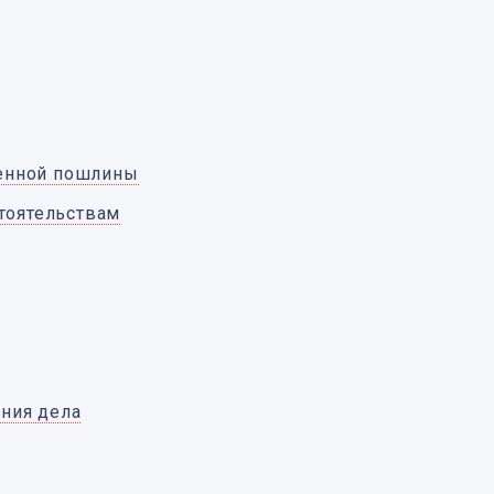
венной пошлины
тоятельствам
ения дела