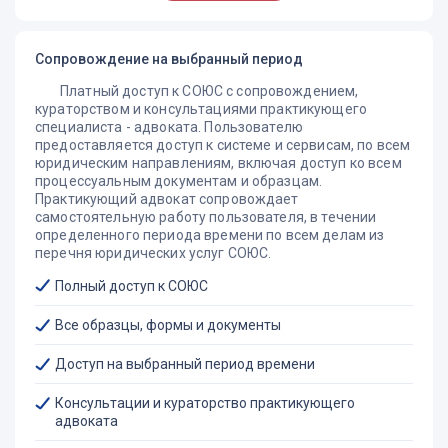
являющегося истцом. В соответствии с правилами,
установленными ч.7 ст. 29 ГПК РФ.
Срок давности по взысканию суммы страхового
Сопровождение на выбранный период
возмещения (по общему правилу) составляет 3 года с
момента наступления страхового случая.
Платный доступ к СОЮС с сопровождением,
кураторством и консультациями практикующего
В рамках Закона РФ «О защите прав потребителей»
специалиста - адвоката. Пользователю
мировые судьи рассматривают исковые заявления при
предоставляется доступ к системе и сервисам, по всем
цене иска, не превышающей 100 000 рублей. Иски, цена
юридическим направлениям, включая доступ ко всем
которых выше этой суммы, подлежат рассмотрению
процессуальным документам и образцам.
районными судами.
Практикующий адвокат сопровождает
самостоятельную работу пользователя, в течении
При цене иска, не превышающей 1 000 000 рублей,
определенного периода времени по всем делам из
государственная пошлина не уплачивается. При цене иска
перечня юридических услуг СОЮС.
свыше 1 000 000 рублей подлежит оплате
государственная пошлина (п.4 ч.2, ч.3 ст.333.36 НК РФ).
Полный доступ к СОЮС
Все образцы, формы и документы
Доступ на выбранный период времени
Консультации и кураторство практикующего
адвоката