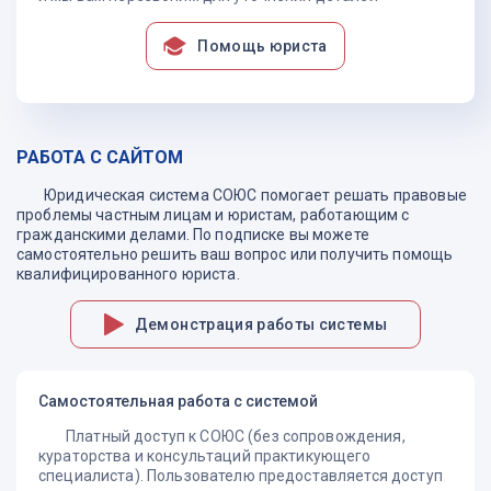
выплате страхового возмещения в добровольном порядке
(например, ч.5 ст. 16.1 Закона об ОСАГО).
Помощь юриста
Несоблюдение же истцом досудебного порядка будет
являться основанием для возвращения искового
заявления (п.1 ч.1 ст. 135 ГПК РФ) либо оставлении иска
без рассмотрения (ст. 222 ГПК РФ).
РАБОТА С САЙТОМ
Предметом доказывания в данной категории дел
является факт того, что произошедшее событие является
Юридическая система СОЮС помогает решать правовые
страховым случаем. И отказ страховщика в выплате
проблемы частным лицам и юристам, работающим с
страхового возмещения является неправомерным. Так,
гражданскими делами. По подписке вы можете
например, страховщик нередко указывает на отсутствие
самостоятельно решить ваш вопрос или получить помощь
произошедшего события в перечне, содержащемся в
квалифицированного юриста.
условиях договора страхования и признаваемых
страховым случаем, отсутствие сведений о вине лица,
Демонстрация работы системы
застраховавшем свою ответственность в произошедшем
событии при страховании ответственности.
Взыскание по другим договорам
Самостоятельная работа с системой
Отдельные виды отношений с участием потребителей
Платный доступ к СОЮС (без сопровождения,
могут регулировать и специальными законами Российской
кураторства и консультаций практикующего
Федерации, содержащими нормы гражданского права:
специалиста). Пользователю предоставляется доступ