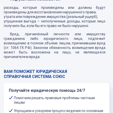
расходы, которые произведены или должны будут
произведены для восстановления нарушенного права;
утрата или повреждение имущества (реальный ущерб);
упущенная выгода – неполученные доходы, которые лицо
получило бы, если бы его право не было нарушено.
Вред, причинённый личности или имуществу
гражданина либо юридического лица, подлежит
возмещению в полном объёме лицом, причинившем вред
(ст. 1064 ГК РФ). Законом обязанность возмещения вреда
может быть возложена на лицо, не являющееся
причинителем вреда.
Взыскание по договору страхования
ВАМ ПОМОЖЕТ ЮРИДИЧЕСКАЯ
Согласно договору страхования, страховщик
СПРАВОЧНАЯ СИСТЕМА СОЮС
обязуется выплатить лицу, указанному в договоре, сумму
страхового возмещения в случае наступления страхового
случая. Выплата также может быть произведена лицу,
Получайте юридическую помощь 24/7
имуществу которого причинен вред в рамках договора
страхования ответственности.
Помогаем решать правовые проблемы частным
лицам
Однако, в ряде случаев возникают сложности с
определением события, признаваемого страховым
Упрощаем и ускоряем процесс ведения по основным