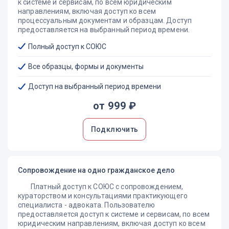
к системе и сервисам, по всем юридическим
договор участия в долевом строительстве;
направлениям, включая доступ ко всем
договор страхования, как личного, так и имущественного;
процессуальным документам и образцам. Доступ
договор банковского вклада;
предоставляется на выбранный период времени.
договор перевозки;
договор энергоснабжения.
Полный доступ к СОЮС
К таким отношениям Закон о защите прав
потребителей применяется в части, не урегулированной
Все образцы, формы и документы
специальными законами.
Доступ на выбранный период времени
Согласно п.2 Постановления Пленума Верховного Суда
РФ от 28 июня 2012 г. N 17 «О рассмотрении судами
от 999 ₽
гражданских дел по спорам о защите прав потребителей»,
к отношениям, возникающим из договоров об оказании
отдельных видов услуг с участием гражданина,
Подключить
последствия нарушения условий которых не подпадают
под действие главы III Закона, должны применяться общие
положения Закона о защите прав потребителей.
Сопровождение на одно гражданское дело
В частности:
Платный доступ к СОЮС с сопровождением,
о праве граждан на предоставление информации (статьи 8
кураторством и консультациями практикующего
- 12);
специалиста - адвоката. Пользователю
об ответственности за нарушение прав потребителей
предоставляется доступ к системе и сервисам, по всем
(статья 13)
юридическим направлениям, включая доступ ко всем
о возмещении вреда (статья 14);