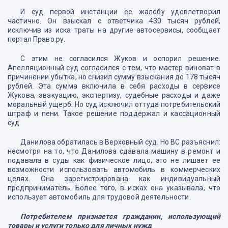
И суд первой инстанции ее жалобу удовлетворил
частично. Он взыскал с ответчика 430 тысяч рублей,
исключив из иска траты на другие автосервисы, сообщает
портал Право.ру.
С этим не согласился Жуков и оспорил решение.
Апелляционный суд согласился с тем, что мастер виноват в
причинении убытка, но снизил сумму взыскания до 178 тысяч
рублей. Эта сумма включила в себя расходы в сервисе
Жукова, эвакуацию, экспертизу, судебные расходы и даже
моральный ущерб. Но суд исключил оттуда потребительский
штраф и пени. Такое решение поддержал и кассационный
суд.
Данилова обратилась в Верховный суд. Но ВС разъяснил:
несмотря на то, что Данилова сдавала машину в ремонт и
подавала в суды как физическое лицо, это не лишает ее
возможности использовать автомобиль в коммерческих
целях. Она зарегистрирована как индивидуальный
предприниматель. Более того, в исках она указывала, что
использует автомобиль для трудовой деятельности.
Потребителем признается гражданин, использующий
товары и услуги только для личных нужд