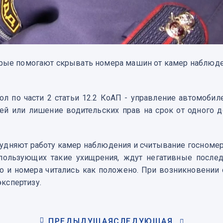
орые помогают скрывать номера машин от камер наблюде
кол по части 2 статьи 12.2 КоАП - управление автомоби
лей или лишение водительских прав на срок от одного д
рудняют работу камер наблюдения и считывание госноме
спользующих такие ухищрения, ждут негативные послед
о и номера читались как положено. При возникновении
кспертизу.
ПРЕДЫДУЩАЯ
СЛЕДУЮЩАЯ