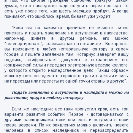
в том, что многие граждане ошибочно трактуют закон,
думая, что в наследство надо вступить через полгода. То
есть уже после того, как шесть месяцев пройдут. А когда
понимают, что ошиблись, время, бывает, уже уходит.
"Если вы по каким-то причинам не можете лично
приехать и подать заявление на вступление в наследство,
например, живете в другом регионе, его можно
"телепортировать", - рассказывают в нотариате. - Все просто:
вы приходите в любую нотариальную контору в своем
городе и пишете заявление там. Нотариус заверяет вашу
подпись, оцифровывает документ с сохранением его
юридической силы и передает электронную версию коллеге,
у которого открыто наследственное дело. Таким образом
можно успеть все сделать в срок и не тратить деньги и силы
на переезды или перелеты из одной точки страны в другую".
Подать заявление о вступлении в наследство можно на
расстоянии, придя к любому нотариусу
Если же наследник все-таки пропустил срок, есть три
варианта развития событий. Первое - договариваться с
другими наследниками, если они есть и вступили в свои
права вовремя. По их заявлению можно включить нового
человека в список наследников и перераспределить