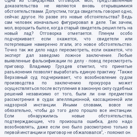
Одна из стандартных отговорок: мол, представленные
доказательства не являются вновь открывшимися
обстоятельствами. Допустим, тогда свидетель говорил одно,
сейчас другое. Но разве это новые обстоятельства? Ведь
сам человек изначально фигурировал в деле. Так зачем,
мол, ворошить былое, когда старый свидетель решил петь на
новый лад? Отговорка отметается. Пленум особо
подчеркивает: если окажется, что свидетели или
потерпевшие намеренно лгали, это новое обстоятельство.
Точно так же дело надо пересмотреть, если окажется, что
эксперт дал заведомо ложное заключение. Любые
выявленные фальсификации по делу - повод пересмотреть
приговор. Владимир Груздев отметил, что принятые
разъяснения позволят выработать единую практику. "Также
Верховный суд подчеркивает, что возобновление судом
производства по заключению прокурора может
осуществляться после вступления в законную силу судебных
решений независимо от того, были ли они предметом
рассмотрения в судах апелляционной, кассационной или
надзорной инстанции. Иными словами, вовсе не
обязательно, чтобы до того дело прошло все инстанции.
Если обнаружились новые обстоятельства,
подтверждающие, что произошла ошибка, дело надо
возобновлять, даже если оно было рассмотрено только в
первой инстанции и приговор не обжаловался", - пояснил он.