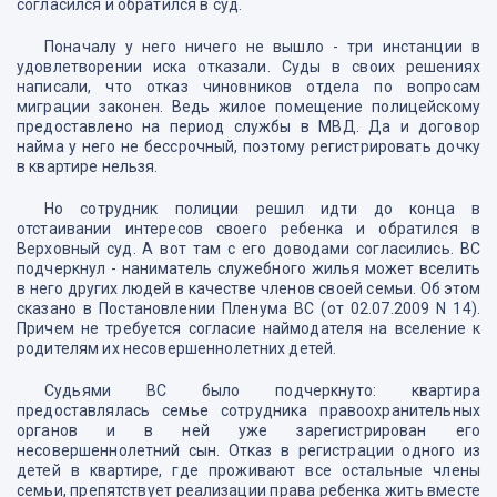
согласился и обратился в суд.
Поначалу у него ничего не вышло - три инстанции в
удовлетворении иска отказали. Суды в своих решениях
написали, что отказ чиновников отдела по вопросам
миграции законен. Ведь жилое помещение полицейскому
предоставлено на период службы в МВД. Да и договор
найма у него не бессрочный, поэтому регистрировать дочку
в квартире нельзя.
Но сотрудник полиции решил идти до конца в
отстаивании интересов своего ребенка и обратился в
Верховный суд. А вот там с его доводами согласились. ВС
подчеркнул - наниматель служебного жилья может вселить
в него других людей в качестве членов своей семьи. Об этом
сказано в Постановлении Пленума ВС (от 02.07.2009 N 14).
Причем не требуется согласие наймодателя на вселение к
родителям их несовершеннолетних детей.
Судьями ВС было подчеркнуто: квартира
предоставлялась семье сотрудника правоохранительных
органов и в ней уже зарегистрирован его
несовершеннолетний сын. Отказ в регистрации одного из
детей в квартире, где проживают все остальные члены
семьи, препятствует реализации права ребенка жить вместе